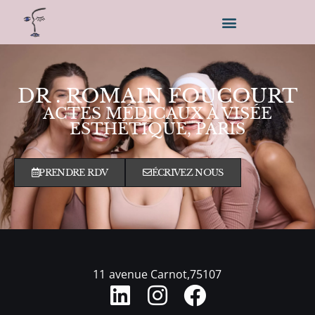
DR . ROMAIN FOUCOURT
ACTES MÉDICAUX À VISÉE
ESTHÉTIQUE, PARIS
PRENDRE RDV
ÉCRIVEZ NOUS
11 avenue Carnot,75107