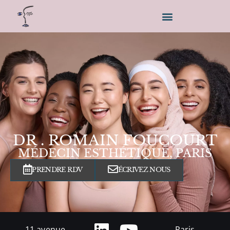
DR . ROMAIN FOUCOURT
MÉDECIN ESTHÉTIQUE, PARIS
PRENDRE RDV
ÉCRIVEZ NOUS
11 avenue
Paris